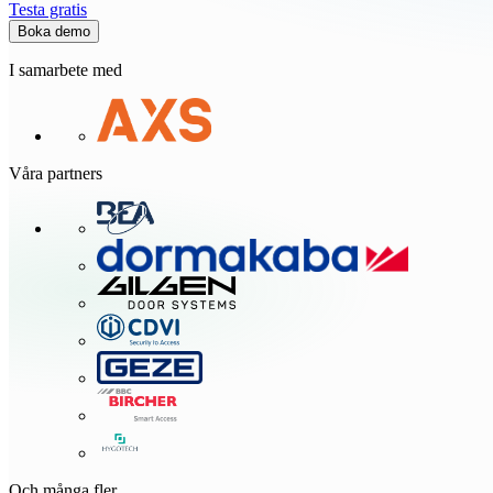
Testa gratis
Boka demo
I samarbete med
Våra partners
Och många fler...