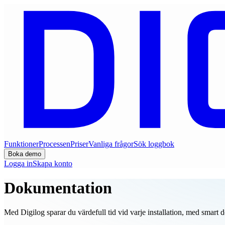
Funktioner
Processen
Priser
Vanliga frågor
Sök loggbok
Boka demo
Logga in
Skapa konto
Dokumentation
snabbt & enkel
Med Digilog sparar du värdefull tid vid varje installation, med smart 